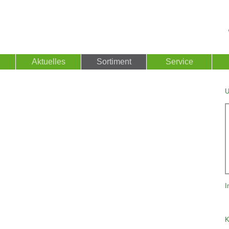
Aktuelles
Sortiment
Service
U
I
K