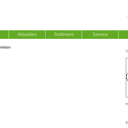
Aktuelles
Sortiment
Service
rleben
U
I
K